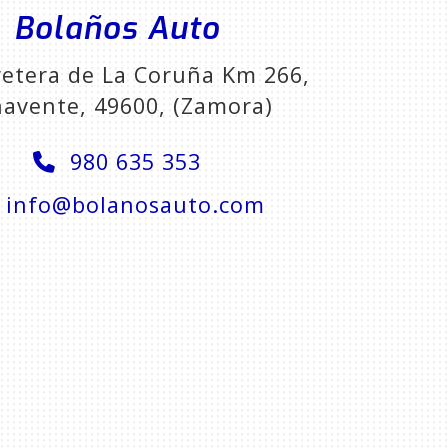
Bolaños Auto
retera de La Coruña Km 266,
navente
,
49600
,
(Zamora)
980 635 353
info
bolanosauto.com