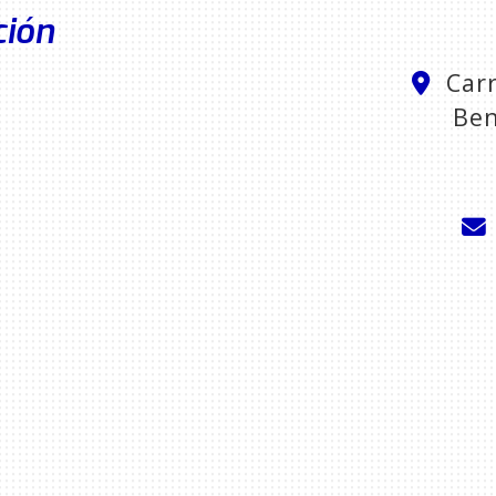
ción
Car
Be