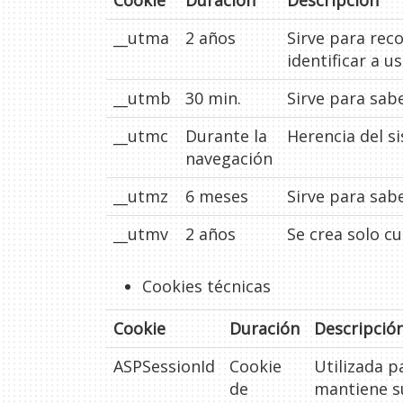
Cookie
Duración
Descripción
__utma
2 años
Sirve para rec
identificar a u
__utmb
30 min.
Sirve para sabe
__utmc
Durante la
Herencia del s
navegación
__utmz
6 meses
Sirve para sabe
__utmv
2 años
Se crea solo c
Cookies técnicas
Cookie
Duración
Descripció
ASPSessionId
Cookie
Utilizada pa
de
mantiene su